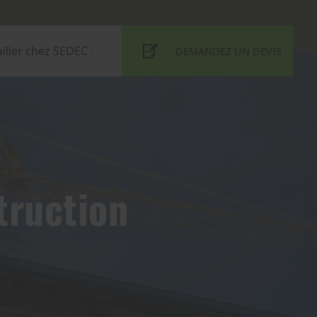
ailler chez SEDEC
DEMANDEZ UN DEVIS
truction