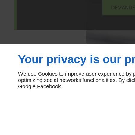
DEMANDEZ
Your privacy is our pr
We use Cookies to improve user experience by pe
optimizing social networks functionalities. By cl
Google
Facebook
.
SEDEC CHAUBET
15 Rue Saint Pé
31260
SALEICH
41, Chemin de Bel Air,
31220
CAZÈRES
05 61 90 54 22