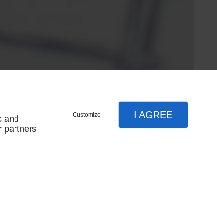
I AGREE
Customize
c and
r partners
SUIVEZ-NOUS