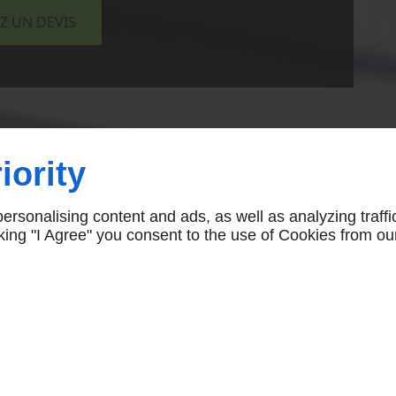
 UN DEVIS
iority
rsonalising content and ads, as well as analyzing traffi
icking "I Agree" you consent to the use of Cookies from ou
À PROPOS
Accueil
Mentions légales
Contactez-nous
Plan du site