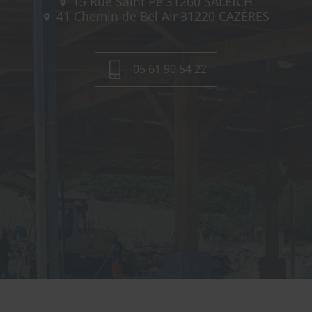
15 Rue Saint Pé
31260
SALEICH
41 Chemin de Bel Air
31220
CAZÈRES
05 61 90 54 22